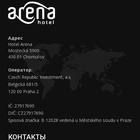
Адрес
Hotel Arena
Mostecká 5900
430 01 Chomutov
Оператор:
Czech Republic Investment, a.s.
Belgická 681/5
120 00 Praha 2
IČ: 27917690
DIČ: CZ27917690
Spisová značka: B 12028 vedená u Městského soudu v Praze
КОНТАКТЫ